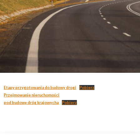
Etapy przygotowania do budowy drogi
Pobierz
Przejmowanie nieruchomości
pod budowę dróg krajowycha
Pobierz