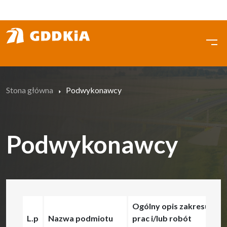
Przejdź
do
treści
Stona główna
Podwykonawcy
Podwykonawcy
Ogólny opis zakresu
L.p
Nazwa podmiotu
prac i/lub robót