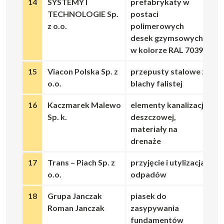
14
SYSTEMY I
prefabrykaty w
TECHNOLOGIE Sp.
postaci
z o.o.
polimerowych
desek gzymsowych
w kolorze RAL 7039
15
Viacon Polska Sp. z
przepusty stalowe z
o.o.
blachy falistej
16
Kaczmarek Malewo
elementy kanalizacji
Sp. k.
deszczowej,
materiały na
drenaże
17
Trans – Piach Sp. z
przyjęcie i utylizacja
o.o.
odpadów
18
Grupa Janczak
piasek do
Roman Janczak
zasypywania
fundamentów