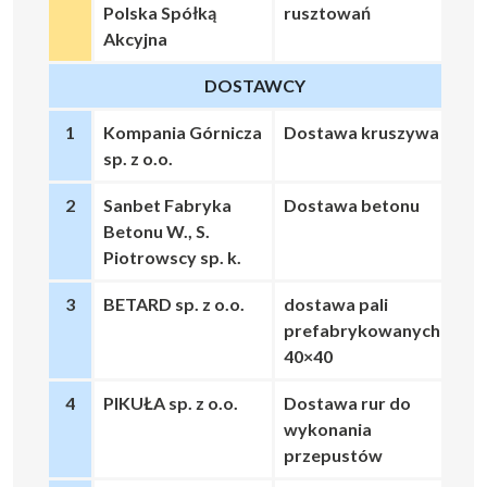
Polska Spółką
rusztowań
Akcyjna
DOSTAWCY
1
Kompania Górnicza
Dostawa kruszywa
sp. z o.o.
2
Sanbet Fabryka
Dostawa betonu
Betonu W., S.
Piotrowscy sp. k.
3
BETARD sp. z o.o.
dostawa pali
prefabrykowanych
40×40
4
PIKUŁA sp. z o.o.
Dostawa rur do
wykonania
przepustów