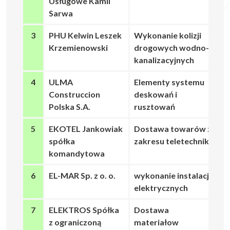
Usługowe Kamil
Sarwa
3
PHU Kelwin Leszek
Wykonanie kolizji
Krzemienowski
drogowych wodno-
kanalizacyjnych
4
ULMA
Elementy systemu
Construccion
deskowań i
Polska S.A.
rusztowań
5
EKOTEL Jankowiak
Dostawa towarów z
spółka
zakresu teletechniki
komandytowa
6
EL-MAR Sp. z o. o.
wykonanie instalacji
elektrycznych
7
ELEKTROS Spółka
Dostawa
z ograniczoną
materiałow