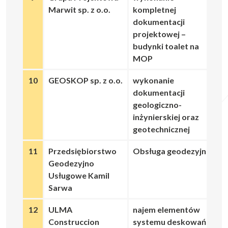
Marwit sp. z o.o.
kompletnej
dokumentacji
projektowej –
budynki toalet na
MOP
10
GEOSKOP sp. z o.o.
wykonanie
dokumentacji
geologiczno-
inżynierskiej oraz
geotechnicznej
11
Przedsiębiorstwo
Obsługa geodezyjna
Geodezyjno
Usługowe Kamil
Sarwa
12
ULMA
najem elementów
Construccion
systemu deskowań i