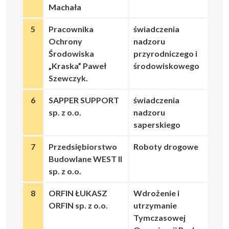
Machała
5
Pracownika
świadczenia
Ochrony
nadzoru
Środowiska
przyrodniczego i
„Kraska” Paweł
środowiskowego
Szewczyk.
6
SAPPER SUPPORT
świadczenia
sp. z o.o.
nadzoru
saperskiego
7
Przedsiębiorstwo
Roboty drogowe
Budowlane WEST II
sp. z o.o.
8
ORFIN ŁUKASZ
Wdrożenie i
ORFIN sp. z o.o.
utrzymanie
Tymczasowej