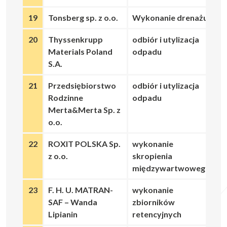
19
Tonsberg sp. z o.o.
Wykonanie drenażu
20
Thyssenkrupp
odbiór i utylizacja
Materials Poland
odpadu
S.A.
21
Przedsiębiorstwo
odbiór i utylizacja
Rodzinne
odpadu
Merta&Merta Sp. z
o.o.
22
ROXIT POLSKA Sp.
wykonanie
z o.o.
skropienia
międzywartwowego
23
F. H. U. MATRAN-
wykonanie
SAF – Wanda
zbiorników
Lipianin
retencyjnych