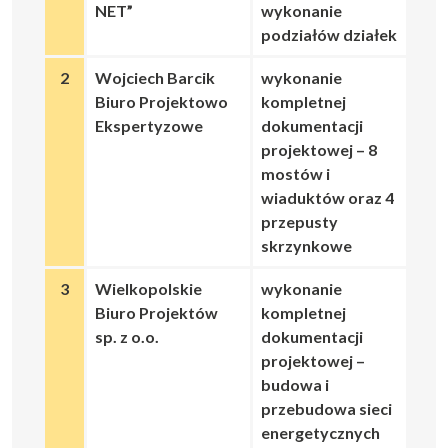
NET”
wykonanie
podziałów działek
2
Wojciech Barcik
wykonanie
Biuro Projektowo
kompletnej
Ekspertyzowe
dokumentacji
projektowej – 8
mostów i
wiaduktów oraz 4
przepusty
skrzynkowe
3
Wielkopolskie
wykonanie
Biuro Projektów
kompletnej
sp. z o.o.
dokumentacji
projektowej –
budowa i
przebudowa sieci
energetycznych