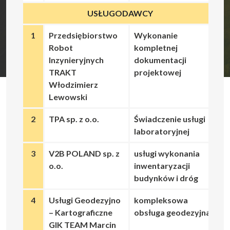
USŁUGODAWCY
1
Przedsiębiorstwo
Wykonanie
Robot
kompletnej
Inzynieryjnych
dokumentacji
TRAKT
projektowej
Włodzimierz
Lewowski
2
TPA sp. z o.o.
Świadczenie usługi
laboratoryjnej
3
V2B POLAND sp. z
usługi wykonania
o.o.
inwentaryzacji
budynków i dróg
4
Usługi Geodezyjno
kompleksowa
– Kartograficzne
obsługa geodezyjna
GIK TEAM Marcin