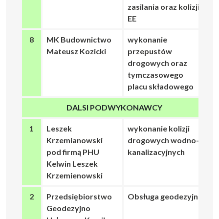
zasilania oraz kolizji
EE
8
MK Budownictwo
wykonanie
Mateusz Kozicki
przepustów
drogowych oraz
tymczasowego
placu składowego
DALSI PODWYKONAWCY
1
Leszek
wykonanie kolizji
Krzemianowski
drogowych wodno-
pod firmą PHU
kanalizacyjnych
Kelwin Leszek
Krzemienowski
2
Przedsiębiorstwo
Obsługa geodezyjna
Geodezyjno