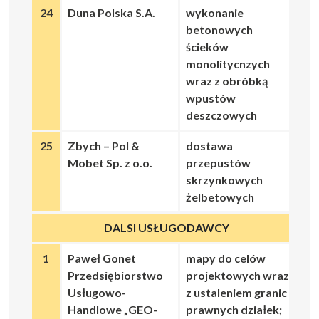
24
Duna Polska S.A.
wykonanie
betonowych
ścieków
monolitycnzych
wraz z obróbką
wpustów
deszczowych
25
Zbych – Pol &
dostawa
Mobet Sp. z o.o.
przepustów
skrzynkowych
żelbetowych
DALSI USŁUGODAWCY
1
Paweł Gonet
mapy do celów
Przedsiębiorstwo
projektowych wraz
Usługowo-
z ustaleniem granic
Handlowe „GEO-
prawnych działek;