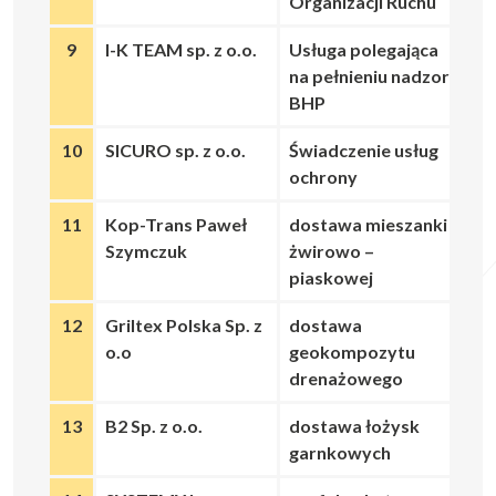
Organizacji Ruchu
9
I-K TEAM sp. z o.o.
Usługa polegająca
na pełnieniu nadzoru
BHP
10
SICURO sp. z o.o.
Świadczenie usług
ochrony
11
Kop-Trans Paweł
dostawa mieszanki
Szymczuk
żwirowo –
piaskowej
12
Griltex Polska Sp. z
dostawa
o.o
geokompozytu
drenażowego
13
B2 Sp. z o.o.
dostawa łożysk
garnkowych