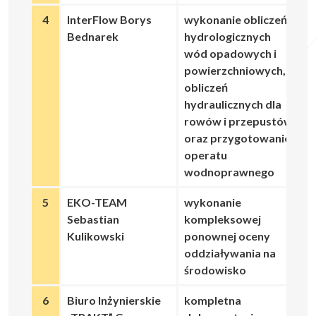
4
InterFlow Borys
wykonanie obliczeń
Bednarek
hydrologicznych
wód opadowych i
powierzchniowych,
obliczeń
hydraulicznych dla
rowów i przepustów
oraz przygotowanie
operatu
wodnoprawnego
5
EKO-TEAM
wykonanie
Sebastian
kompleksowej
Kulikowski
ponownej oceny
oddziaływania na
środowisko
6
Biuro Inżynierskie
kompletna