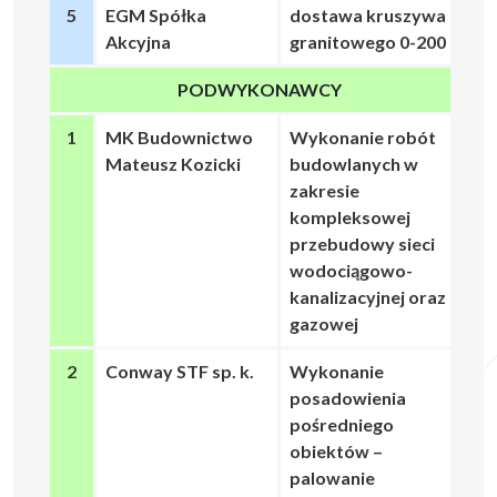
5
EGM Spółka
dostawa kruszywa
Akcyjna
granitowego 0-200
PODWYKONAWCY
1
MK Budownictwo
Wykonanie robót
Mateusz Kozicki
budowlanych w
zakresie
kompleksowej
przebudowy sieci
wodociągowo-
kanalizacyjnej oraz
gazowej
2
Conway STF sp. k.
Wykonanie
posadowienia
pośredniego
obiektów –
palowanie