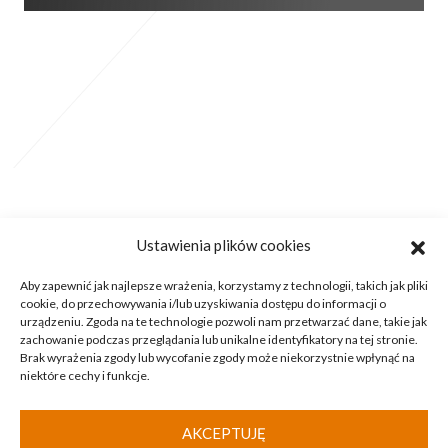
Ustawienia plików cookies
Aby zapewnić jak najlepsze wrażenia, korzystamy z technologii, takich jak pliki
cookie, do przechowywania i/lub uzyskiwania dostępu do informacji o
GDDKiA 2024 |
Deklaracja dostępności
urządzeniu. Zgoda na te technologie pozwoli nam przetwarzać dane, takie jak
zachowanie podczas przeglądania lub unikalne identyfikatory na tej stronie.
Ostatnia aktualizacja: 10.08.2026
Brak wyrażenia zgody lub wycofanie zgody może niekorzystnie wpłynąć na
niektóre cechy i funkcje.
Licznik odwiedzin
AKCEPTUJĘ