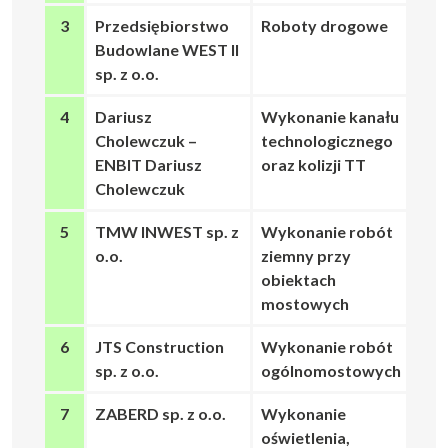
3
Przedsiębiorstwo
Roboty drogowe
Budowlane WEST II
sp. z o.o.
4
Dariusz
Wykonanie kanału
Cholewczuk –
technologicznego
ENBIT Dariusz
oraz kolizji TT
Cholewczuk
5
TMW INWEST sp. z
Wykonanie robót
o.o.
ziemny przy
obiektach
mostowych
6
JTS Construction
Wykonanie robót
sp. z o.o.
ogólnomostowych
7
ZABERD sp. z o.o.
Wykonanie
oświetlenia,