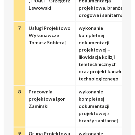
„TRAKT” Grzegorz
dokumentacja
Lewowski
projektowa, branża
drogowa i sanitarna
7
Usługi Projektowo
wykonanie
Wykonawcze
kompletnej
Tomasz Sobieraj
dokumentacji
projektowej –
likwidacja kolizji
teletechnicznych
oraz projekt kanału
technologicznego
8
Pracownia
wykonanie
projektowa Igor
kompletnej
Zamirski
dokumentacji
projektowej z
branży sanitarnej
9
Grupa Projektowa
wykonanie