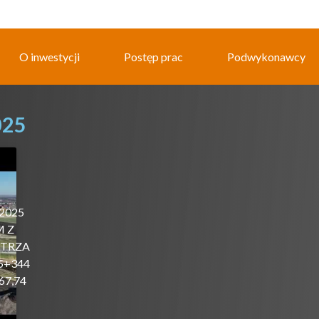
O inwestycji
Postęp prac
Podwykonawcy
025
.2025
M Z
TRZA
5+344
67,74