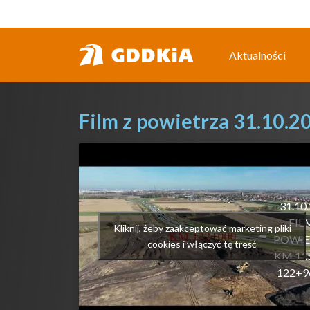
Przejdź
do
treści
Aktualności
Film z powietrza 31.10.2
31.10
FIL
Kliknij, żeby zaakceptować marketing pliki
POWIE
cookies i włączyć tę treść
KM 11
122+9