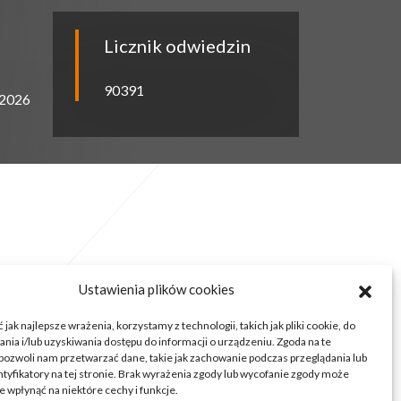
Licznik odwiedzin
90391
.2026
Ustawienia plików cookies
jak najlepsze wrażenia, korzystamy z technologii, takich jak pliki cookie, do
ia i/lub uzyskiwania dostępu do informacji o urządzeniu. Zgoda na te
pozwoli nam przetwarzać dane, takie jak zachowanie podczas przeglądania lub
ntyfikatory na tej stronie. Brak wyrażenia zgody lub wycofanie zgody może
e wpłynąć na niektóre cechy i funkcje.