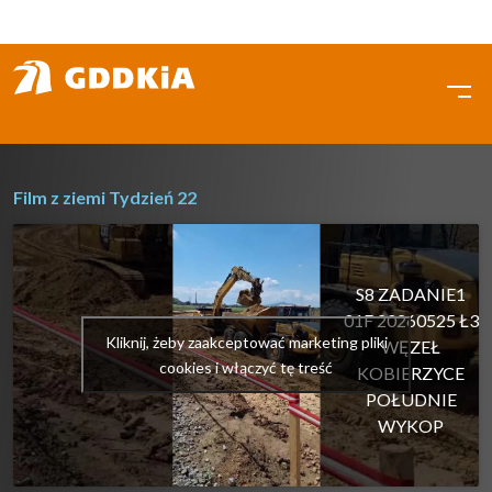
Przejdź
do
treści
Film z ziemi Tydzień 22
S8 ZADANIE1
01F 20260525 Ł3
Kliknij, żeby zaakceptować marketing pliki
WĘZEŁ
cookies i włączyć tę treść
KOBIERZYCE
POŁUDNIE
WYKOP