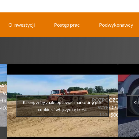
O inwestycji
Postęp prac
Podwykonawcy
ANIE
STWY
ROZPOCZĘCIE
HRONNEJ
Kliknij, żeby zaakceptować marketing pliki
Kl
WYKOPU
400
cookies i włączyć tę treść
122+500