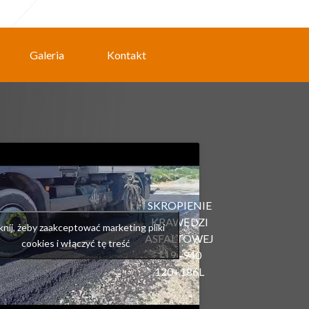
Galeria
Kontakt
SKROPIENIE
KRAWĘDZI
iknij, żeby zaakceptować marketing pliki
ASFALTOWEJ
cookies i włączyć tę treść
119+940
120+186L