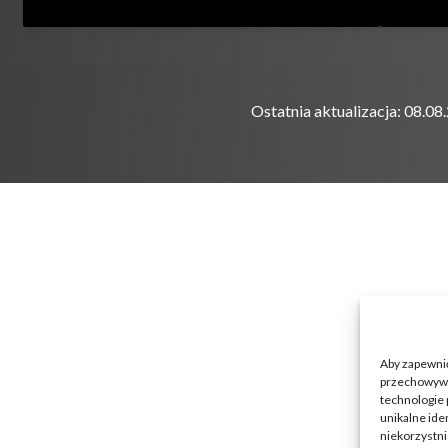
Ostatnia aktualizacja: 08.08
Aby zapewnić 
przechowywan
technologie 
unikalne ide
niekorzystni