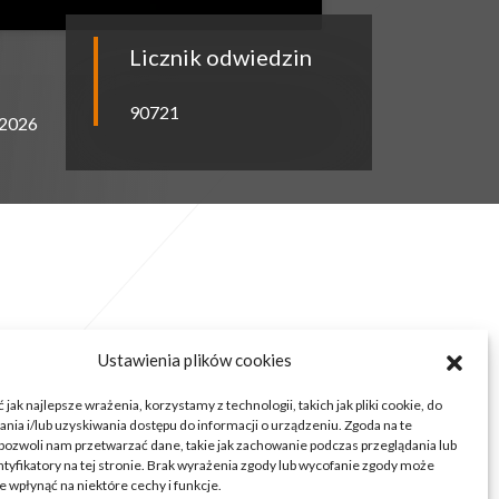
Licznik odwiedzin
90721
.2026
Ustawienia plików cookies
jak najlepsze wrażenia, korzystamy z technologii, takich jak pliki cookie, do
ia i/lub uzyskiwania dostępu do informacji o urządzeniu. Zgoda na te
pozwoli nam przetwarzać dane, takie jak zachowanie podczas przeglądania lub
ntyfikatory na tej stronie. Brak wyrażenia zgody lub wycofanie zgody może
e wpłynąć na niektóre cechy i funkcje.