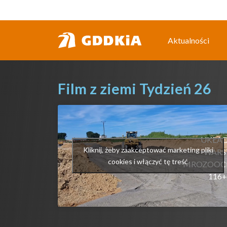
Przejdź
do
treści
Aktualności
Film z ziemi Tydzień 26
UKŁAD
Kliknij, żeby zaakceptować marketing pliki
WAR
cookies i włączyć tę treść
MROZOOC
116+