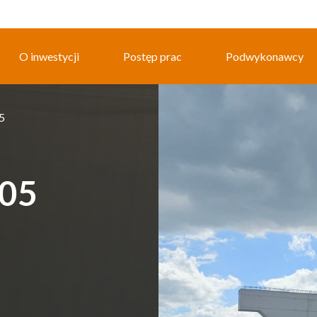
O inwestycji
Postęp prac
Podwykonawcy
5
.05