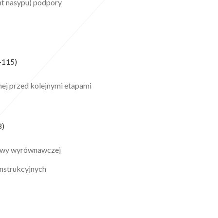
unt nasypu) podpory
-115)
nej przed kolejnymi etapami
8)
twy wyrównawczej
nstrukcyjnych