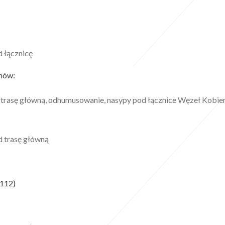
 łącznicę
anów:
trasę główną, odhumusowanie, nasypy pod łącznice Węzeł Kobie
 trasę główną
112)