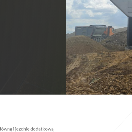
łówną i jezdnie dodatkową