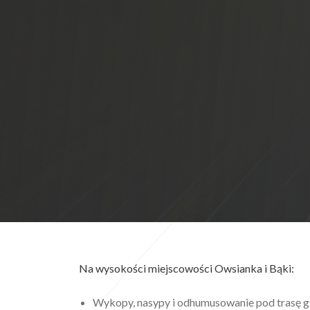
Na wysokości miejscowości Owsianka i Bąki:
Wykopy, nasypy i odhumusowanie pod trasę g