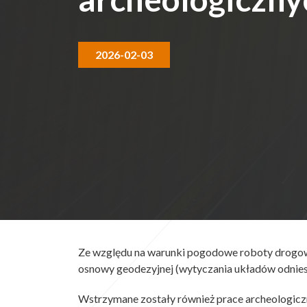
2026-02-03
Ze względu na warunki pogodowe roboty drogowe
osnowy geodezyjnej (wytyczania układów odnies
Wstrzymane zostały również prace archeologic