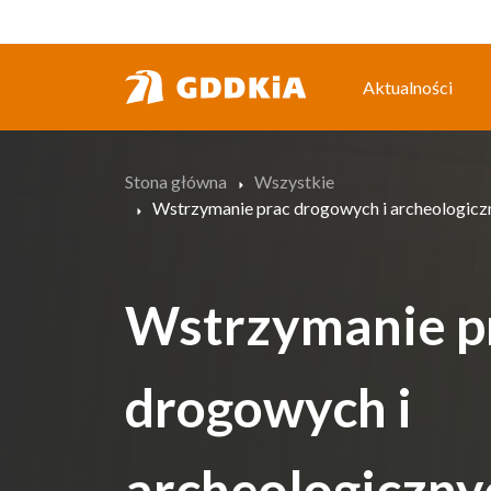
Przejdź
do
treści
Aktualności
Stona główna
Wszystkie
Wstrzymanie prac drogowych i archeologicz
Wstrzymanie p
drogowych i
archeologiczny