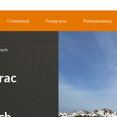
O inwestycji
Postęp prac
Podwykonawcy
nych
rac
ch